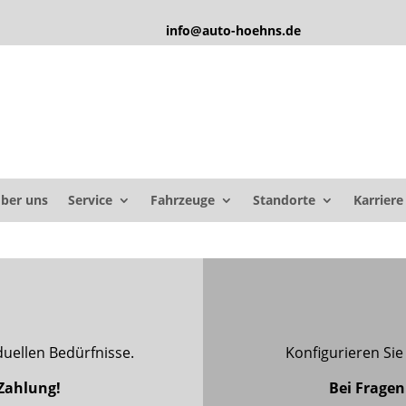
info@auto-hoehns.de
ber uns
Service
Fahrzeuge
Standorte
Karriere
N
duellen Bedürfnisse.
Konfigurieren Si
Zahlung!
Bei Fragen