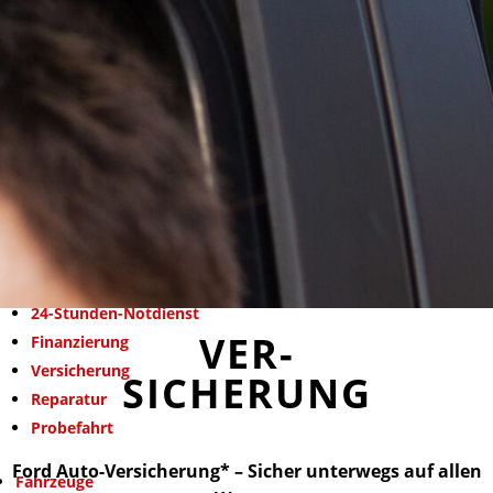
Standorte
Rotenburg
Soltau
Schneverdingen
Karriere
Kontakt
Home
Über uns
Service
24-Stunden-Notdienst
VER-
Finanzierung
Versicherung
SICHERUNG
Reparatur
Probefahrt
Ford Auto-Versicherung* – Sicher unterwegs auf allen
Fahrzeuge