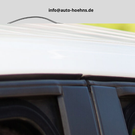
info@auto-hoehns.de
Home
Über uns
Service
24-Stunden-Notdienst
Finanzierung
Versicherung
Reparatur
Probefahrt
Fahrzeuge
Gebrauchtwagen
Neufahrzeuge