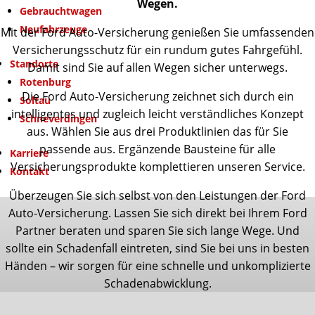
Wegen.
Gebrauchtwagen
Neufahrzeuge
Mit der Ford Auto-Versicherung genießen Sie umfassenden
Versicherungsschutz für ein rundum gutes Fahrgefühl.
Standorte
Damit sind Sie auf allen Wegen sicher unterwegs.
Rotenburg
Die Ford Auto-Versicherung zeichnet sich durch ein
Soltau
intelligentes und zugleich leicht verständliches Konzept
Schneverdingen
aus. Wählen Sie aus drei Produktlinien das für Sie
passende aus. Ergänzende Bausteine für alle
Karriere
Versicherungsprodukte komplettieren unseren Service.
Kontakt
Überzeugen Sie sich selbst von den Leistungen der Ford
Auto-Versicherung. Lassen Sie sich direkt bei Ihrem Ford
Partner beraten und sparen Sie sich lange Wege. Und
sollte ein Schadenfall eintreten, sind Sie bei uns in besten
Händen – wir sorgen für eine schnelle und unkomplizierte
Schadenabwicklung.